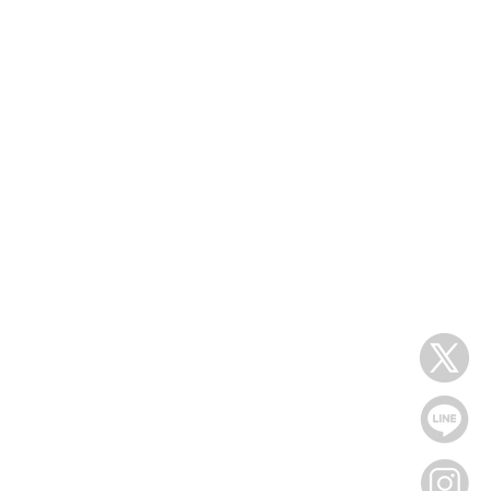
s
follow us
s
EMOND
tomers