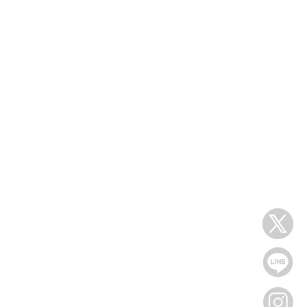
s
follow us
s
EMOND
tomers