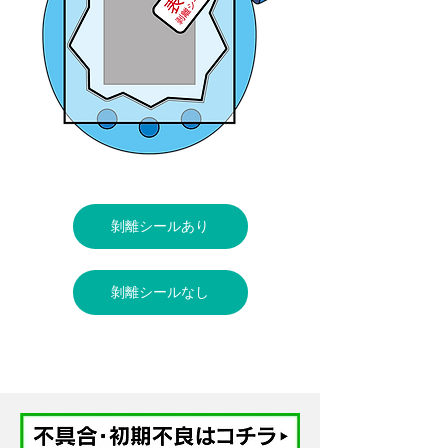
剝離シールあり
剝離シールなし