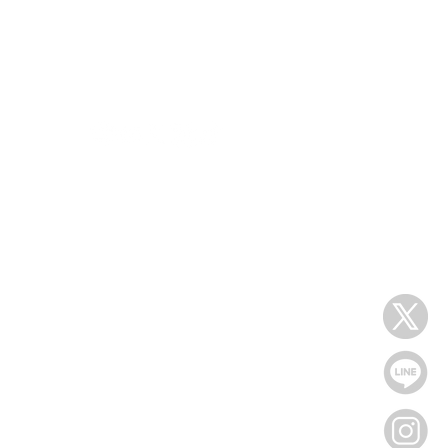
s
follow us
s
EMOND
tomers