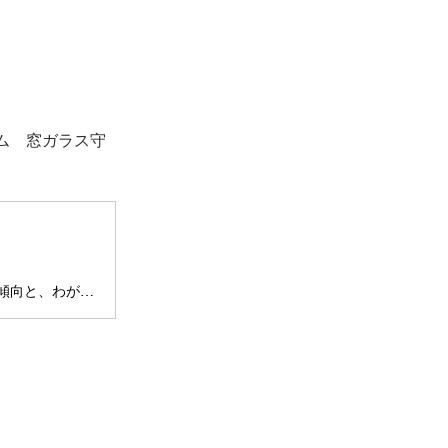
ム　窓ガラス守
近年、ニュースにならない日はないほどの強盗事件。 最近の犯罪の傾向と、わが家を守る「攻めの対策法」を、防犯アドバイザーの京師美佳さんに教えていただきました。