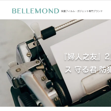
『婦人之友』2
ス 守る君 防