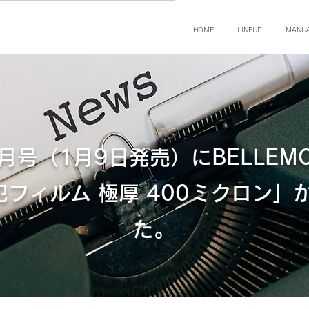
HOME
LINEUP
MANU
月号（1月9日発売）にBELLEM
犯フィルム 極厚 400ミクロン
た。