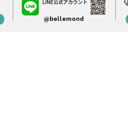
LINE公式アカウント
@bellemond
hop
address
content
mazon
〒816-0954
BELLEMON
福岡県大野城市紫台16-6
BELLEMOND
商品一覧
パセオ南ヶ丘1001
楽天
お得なセール
Fun Standard 株式会社
BELLEMOND
​​法人のお客様
YKES PEAK Direct
貼り付けマニ
CRAFTWORKS
​お問い合わせ
AHOO SHOPPING