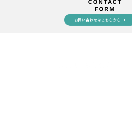
​CONTACT
FORM
​お問い合わせはこちらから
s
■
A
・
■
・
・P
・
■Y