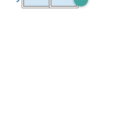
大きな空気や水溶液が残っていると、は
がれや汚れの原因となります。可能な限
りしっかりと押し出してください。
防犯ステッカー 貼り付け方法