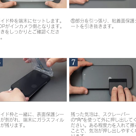
ガイド枠を端末にセットします。
①部分を引っ張り、粘着面保護
TOPがインカメラ側となります。
ートを引き抜きます。
向きをしっかりとご確認くださ
い。
ガイド枠と一緒に、表面保護シー
残った気泡は、スクレーパー
トが剥がれ、端末にガラスフィル
の“角”を使って外に押し出して
ムが残ります。
ださい。ある程度力を入れて擦
ことで、気泡が押し出しやすく