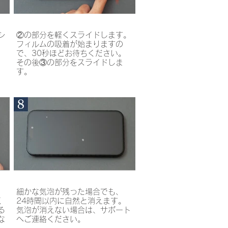
シ
②の部分を軽くスライドします。
フィルムの吸着が始まりますの
で、30秒ほどお待ちください。
その後③の部分をスライドしま
す。
細かな気泡が残った場合でも、
く
24時間以内に自然と消えます。
る
気泡が消えない場合は、サポート
な
へご連絡ください。