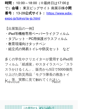
時間：
 10:00～18:00（※最終日は17:00ま
で）
会場：
 東京ビッグサイト 南展示棟
小間
番号：
 13-28
公式サイト：
https://www.edix-
expo.jp/tokyo/ja-jp.html
【出展製品の一例】
・iPad等機種専用ペーパーライクフィルム
・タブレット・PC用保護ガラスフィルム
・教育現場向けタッチペン
・組立式の簡易トイレや防災セット　など
多くの学生やクリエイターが愛用するiPad用
フィルム「紙感覚」やスタイラスペン「スラ
スラかけるくん」、販売から5日で5000個売
り上げた防災用品「モグラ隊長の救急トイ
レ」等、実際に見て触れてください。
Previous
Next