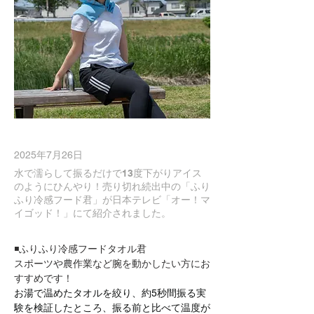
2025年7月26日
水で濡らして振るだけで13度下がりアイス
のようにひんやり！売り切れ続出中の「ふり
ふり冷感フード君」が日本テレビ「オー！マ
イゴッド！」にて紹介されました。
◾️ふりふり冷感フードタオル君
スポーツや農作業など腕を動かしたい方にお
すすめです！
お湯で温めたタオルを絞り、約5秒間振る実
験を検証したところ、振る前と比べて温度が