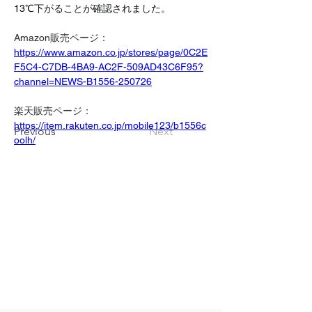
13℃下がることが確認されました。
Amazon販売ページ：
https://www.amazon.co.jp/stores/page/0C2E
F5C4-C7DB-4BA9-AC2F-509AD43C6F95?
channel=NEWS-B1556-250726
楽天販売ページ：
https://item.rakuten.co.jp/mobile123/b1556c
Previous
Next
oolh/