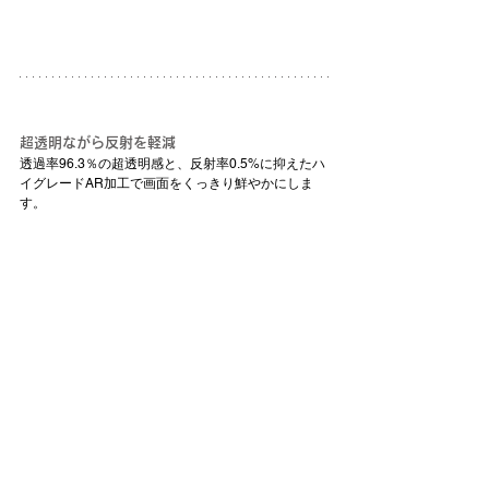
超透明ながら反射を軽減
透過率96.3％の超透明感と、反射率0.5%に抑えたハ
イグレードAR加工で画面をくっきり鮮やかにしま
す。