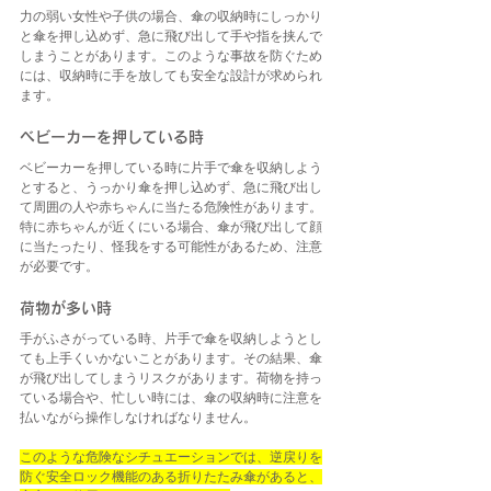
力の弱い女性や子供の場合、傘の収納時にしっかり
と傘を押し込めず、急に飛び出して手や指を挟んで
しまうことがあります。このような事故を防ぐため
には、収納時に手を放しても安全な設計が求められ
ます。
ベビーカーを押している時
ベビーカーを押している時に片手で傘を収納しよう
とすると、うっかり傘を押し込めず、急に飛び出し
て周囲の人や赤ちゃんに当たる危険性があります。
特に赤ちゃんが近くにいる場合、傘が飛び出して顔
に当たったり、怪我をする可能性があるため、注意
が必要です。
荷物が多い時
手がふさがっている時、片手で傘を収納しようとし
ても上手くいかないことがあります。その結果、傘
が飛び出してしまうリスクがあります。荷物を持っ
ている場合や、忙しい時には、傘の収納時に注意を
払いながら操作しなければなりません。
このような危険なシチュエーションでは、逆戻りを
防ぐ安全ロック機能のある折りたたみ傘があると、