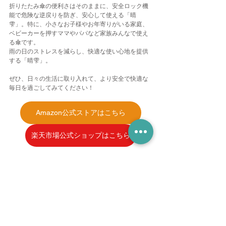
折りたたみ傘の便利さはそのままに、安全ロック機
能で
危険な逆戻り
を防ぎ、安心して使える「晴
雫」。特に、小さなお子様やお年寄りがいる家庭、
ベビーカーを押すママやパパなど家族みんなで使え
る傘です。
雨の日のストレスを減らし、快適な使い心地を提供
する「晴雫」。
ぜひ、日々の生活に取り入れて、より安全で快適な
毎日を過ごしてみてくださ
い！
Amazon公式ストアはこちら
楽天市場公式ショップはこちら
完全遮光日傘 晴雫はれしずく
すべて表示
最新記事