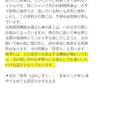
折りたたみ傘は、コンパクトに収納できて便利なア
イテムです。特にジャンプ式の自動開閉傘は、片手
で簡単に操作でき、急いでいる時にも非常に便利。
しかし、この便利さの裏には、予期せぬ危険が潜ん
でいます。
自動開閉機能を備えた傘の多くは、バネの力で開く
仕組みになっていますが、雨の日に急いで傘を閉じ
る際や収納時にうっかり手を放してしまうと、その
勢いで傘が急に飛び出し、顔や身体に衝突する危険
性があります。その現象を「逆戻り」と言います。
晴雫には、その逆戻りを防止する機能が備わってお
り、力の弱い方やお年寄りにも安心してお使いいた
だける設計となっております。
▼自社「晴雫（はれしずく）」：安全ロック有り 途
中で止めても逆戻りせず止まる