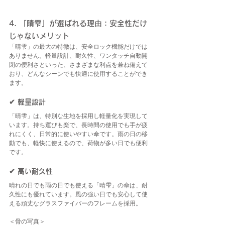
4. 「晴雫」が選ばれる理由：安全性だけ
じゃないメリット
「晴雫」の最大の特徴は、安全ロック機能だけでは
ありません。軽量設計、耐久性、ワンタッチ自動開
閉の便利さといった、さまざまな利点を兼ね備えて
おり、どんなシーンでも快適に使用することができ
ます。
✔ 軽量設計
「晴雫」は、特別な生地を採用し軽量化を実現して
います。持ち運びも楽で、長時間の使用でも手が疲
れにくく、日常的に使いやすい傘です。雨の日の移
動でも、軽快に使えるので、荷物が多い日でも便利
です。
✔ 高い耐久性
晴れの日でも雨の日でも使える「晴雫」の傘は、耐
久性にも優れています。風の強い日でも安心して使
える頑丈なグラスファイバーのフレームを採用。
＜骨の写真＞