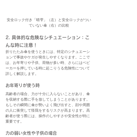
安全ロック付き「晴雫」（左）と安全ロックがつい
ていない傘（右）の比較
2. 具体的な危険なシチュエーション：こ
んな時に注意！
折りたたみ傘を使うときには、特定のシチュエーシ
ョンで事故やケガが発生しやすくなります。ここで
は、お年寄りや子供、荷物が多い時、さらにはベビ
ーカーを押している時に起こりうる危険性について
詳しく解説します。
お年寄りが使う時
高齢者の場合、力が十分に入らないことがあり、傘
を収納する際に手を放してしまうことがあります。
もしその瞬間に傘が勢いよく飛び出すと、顔や周囲
の人に衝突して怪我をするリスクが高まります。高
齢者が使う際には、操作のしやすさや安全性が特に
重要です。
力の弱い女性や子供の場合