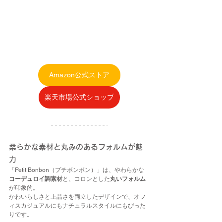
Amazon公式ストア
楽天市場公式ショップ
柔らかな素材と丸みのあるフォルムが魅
力
「Petit Bonbon（プチボンボン）」は、やわらかな
コーデュロイ調素材
と、コロンとした
丸いフォルム
が印象的。
かわいらしさと上品さを両立したデザインで、オフ
ィスカジュアルにもナチュラルスタイルにもぴった
りです。