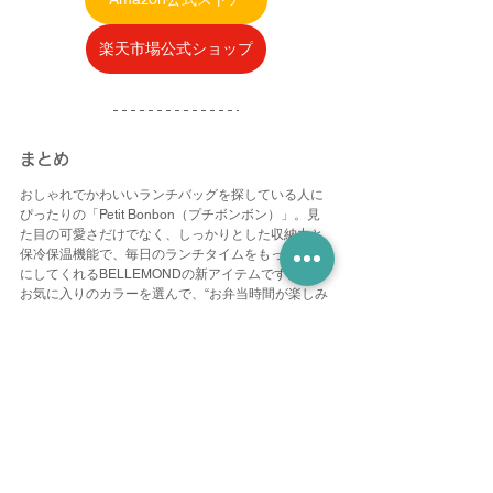
楽天市場公式ショップ
まとめ
おしゃれでかわいいランチバッグを探している人に
ぴったりの「Petit Bonbon（プチボンボン）」。見
た目の可愛さだけでなく、しっかりとした収納力と
保冷保温機能で、毎日のランチタイムをもっと快適
にしてくれるBELLEMONDの新アイテムです。
お気に入りのカラーを選んで、“お弁当時間が楽しみ
になる”毎日を過ごしてみてください🍱💕
すべて表示
最新記事