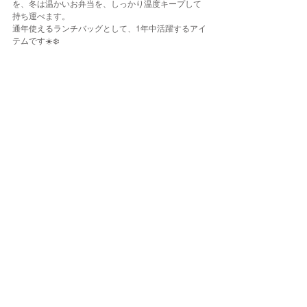
を、冬は温かいお弁当を、しっかり温度キープして
持ち運べます。
通年使えるランチバッグとして、1年中活躍するアイ
テムです☀️❄️