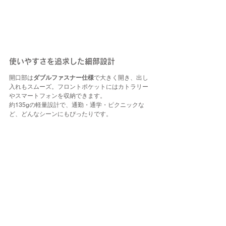
使いやすさを追求した細部設計
開口部は
ダブルファスナー仕様
で大きく開き、出し
入れもスムーズ。フロントポケットにはカトラリー
やスマートフォンを収納できます。
約135gの軽量設計で、通勤・通学・ピクニックな
ど、どんなシーンにもぴったりです。