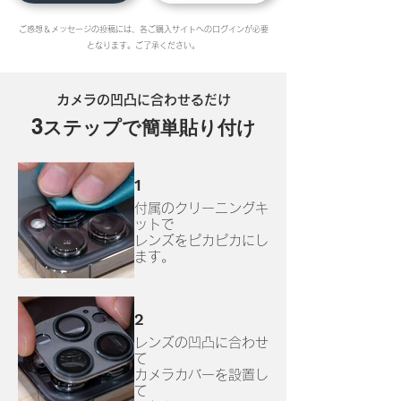
ご感想＆メッセージの投稿には、各ご購入サイトへのログインが必要
となります。ご了承ください。
カメラの凹凸に合わせるだけ
3
ステップで
簡単貼
り付け
1
付属のクリーニングキ
ットで
レンズをピカピカにし
ます。
2
レンズの凹凸に合わせ
て
カメラカバーを設置し
て