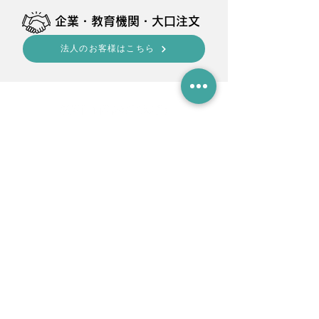
​企業・教育機関・大口注文
法人のお客様はこちら
shop
■
Amazon
・BELLEMOND
■
楽天
・BELLEMOND
・PYKES PEAK Direct
・
CRAFTWORKS
■YAHOO SHOPPING
・PYKES PEAK D
irect
・CRAFTWORKS