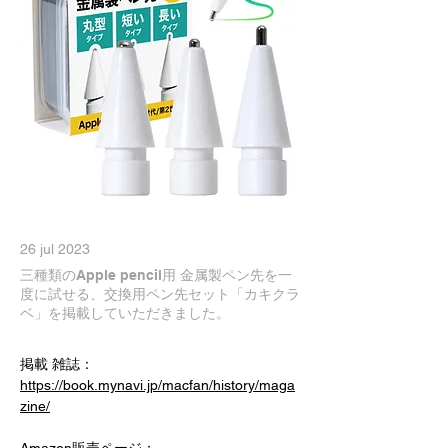
26 jul 2023
三種類のApple pencil用 金属製ペン先を一
度に試せる、交換用ペン先セット「カキクラ
ベ」を掲載していただきました。
掲載 雑誌：
https://book.mynavi.jp/macfan/history/maga
zine/