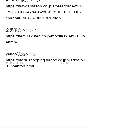
Amazon販売ページ：
https://www.amazon.co.jp/stores/page/5C0C
753E-8066-478A-B28E-8E2BFF6EBEDF?
channel=NEWS-B0913PENMN
楽天販売ページ：
https://item.rakuten.co.jp/mobile123/b0913p
enmn/
yahoo販売ページ：
https://store.shopping.yahoo.co.jp/wadoo/b0
Previous
Next
913penmn.html