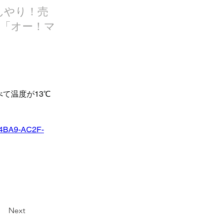
んやり！売
「オー！マ
て温度が13℃
-4BA9-AC2F-
Next