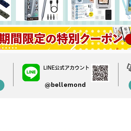
LINE公式アカウント
@bellemond
hop
address
content