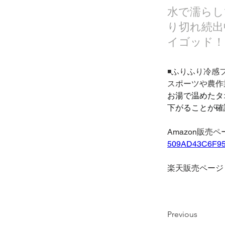
水で濡らし
り切れ続出
イゴッド！
◾️ふりふり冷
スポーツや農作
お湯で温めたタ
下がることが確
Amazon販売
509AD43C6F95
楽天販売ページ
Previous