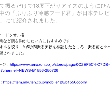
て振るだけで13度下がりアイスのようにひ
中の「ふりふり冷感フード君」が日本テレビ
」にて紹介されました。
感フードタオル君
業など腕を動かしたい方におすすめです！
オルを絞り、約5秒間振る実験を検証したところ、振る前と比べ
認されました。
ページ：
https://www.amazon.co.jp/stores/page/0C2EF5C4-C7DB
?channel=NEWS-B1556-250726
：
https://item.rakuten.co.jp/mobile123/b1556coolh/