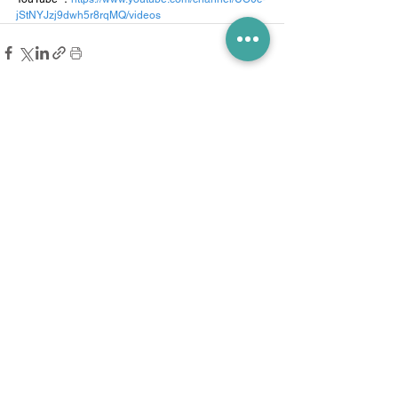
jStNYJzj9dwh5r8rqMQ/videos
すべて表示
最新記事