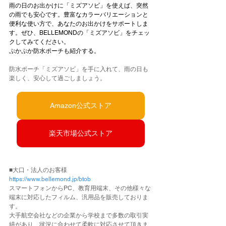
雨の日のお出かけに「ミズアソビ」を使えば、突然
の雨でも安心です。豊富なカラーバリエーションと
便利な使い方で、あなたのお出かけをサポートしま
す。ぜひ、BELLEMONDの「ミズアソビ」をチェッ
クしてみてください。
ぷかぷか防水ポーチも紹介する。
防水ポーチ「ミズアソビ」を手に入れて、雨の日も
楽しく、安心して過ごしましょう。
Amazon公式ストア
楽天市場公式ストア
■大口・法人のお客様
https://www.bellemond.jp/btob
スマートフォンからPC、教育用端末、その他様々な
端末に対応したフィルム、汎用品を販売しておりま
す。
大手航空会社などの企業から学校まで多数の取引実
績があり、状況に合わせて柔軟に対応させて頂きま