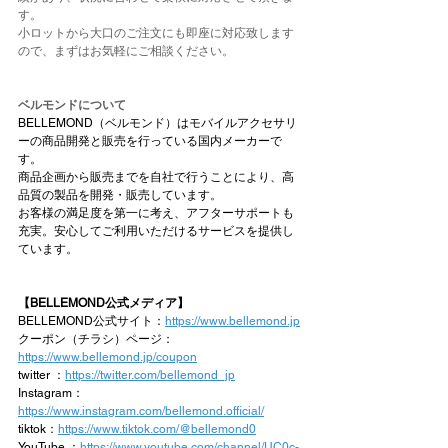
す。
​小ロットから大口のご注文にも即座に対応致します
ので、まずはお気軽にご相談ください。
ベルモンドについて
BELLEMOND（ベルモンド）はモバイルアクセサリ
ーの商品開発と販売を行っている国内メーカーで
す。
商品企画から販売までを自社で行うことにより、高
品質の製品を開発・販売しています。
お客様の満足度を第一に考え、アフターサポートも
充実。安心してご利用いただけるサービスを提供し
ています。
【BELLEMOND公式メディア】
BELLEMOND公式サイト：
https://www.bellemond.jp
クーポン（チラシ）ページ：
https://www.bellemond.jp/coupon
twitter ：
https://twitter.com/bellemond_jp
Instagram：
https://www.instagram.com/bellemond.official/
tiktok：
https://www.tiktok.com/@bellemond0
YouTube ：
https://www.youtube.com/channel/UC0c-