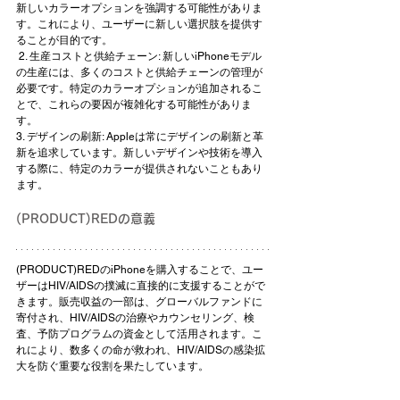
新しいカラーオプションを強調する可能性がありま
す。これにより、ユーザーに新しい選択肢を提供す
ることが目的です。
 2. 生産コストと供給チェーン: 新しいiPhoneモデル
の生産には、多くのコストと供給チェーンの管理が
必要です。特定のカラーオプションが追加されるこ
とで、これらの要因が複雑化する可能性がありま
す。
3. デザインの刷新: Appleは常にデザインの刷新と革
新を追求しています。新しいデザインや技術を導入
する際に、特定のカラーが提供されないこともあり
ます。
(PRODUCT)REDの意義
(PRODUCT)REDのiPhoneを購入することで、ユー
ザーはHIV/AIDSの撲滅に直接的に支援することがで
きます。販売収益の一部は、グローバルファンドに
寄付され、HIV/AIDSの治療やカウンセリング、検
査、予防プログラムの資金として活用されます。こ
れにより、数多くの命が救われ、HIV/AIDSの感染拡
大を防ぐ重要な役割を果たしています。