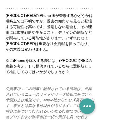
(PRODUCT)REDのiPhone16が登場するかどうかは
現時点では不明ですが、過去の傾向から見ると登場
する可能性は高いです。登場しない場合も、その理
由には市場戦略や生産コスト、デザインの刷新など
が関与している可能性があります。いずれにせよ、
(PRODUCT)REDは重要な社会貢献を担っており、
その意義は変わりません。
次にiPhoneを購入する際には、(PRODUCT)REDの
意義を考え、もし提供されているならば選択肢とし
て検討してみてはいかがでしょうか？
免責事項：この記事に記載されている情報は、公開
されているニュースサイトやリーク情報に基づいた
予測および推測です。Apple社からの公式発表ではな
く、事実とは異なる可能性があります。この記事の
内容に基づいて行われるいかなる行動についても、
当ブログおよび執筆者は一切の責任を負いかねま
す。ご了承ください。
iPhone関連