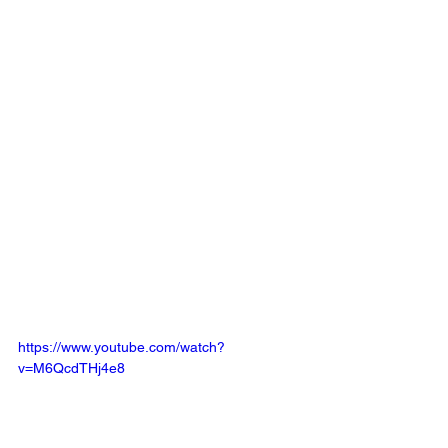
https://www.youtube.com/watch?
v=M6QcdTHj4e8