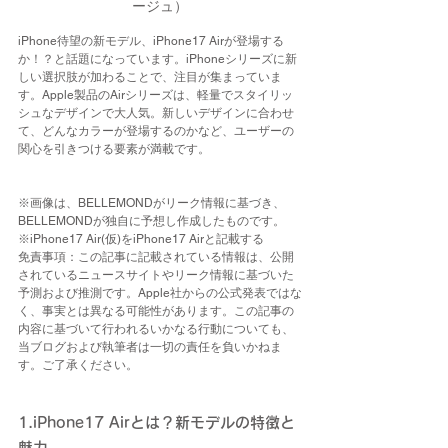
ージュ）
iPhone待望の新モデル、iPhone17 Airが登場する
か！？と話題になっています。iPhoneシリーズに新
しい選択肢が加わることで、注目が集まっていま
す。Apple製品のAirシリーズは、軽量でスタイリッ
シュなデザインで大人気。新しいデザインに合わせ
て、どんなカラーが登場するのかなど、ユーザーの
関心を引きつける要素が満載です。
※画像は、BELLEMONDがリーク情報に基づき、
BELLEMONDが独自に予想し作成したものです。
※iPhone17 Air(仮)をiPhone17 Airと記載する
免責事項：この記事に記載されている情報は、公開
されているニュースサイトやリーク情報に基づいた
予測および推測です。Apple社からの公式発表ではな
く、事実とは異なる可能性があります。この記事の
内容に基づいて行われるいかなる行動についても、
当ブログおよび執筆者は一切の責任を負いかねま
す。ご了承ください。
1.iPhone17 Airとは？新モデルの特徴と
魅力