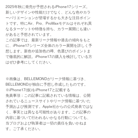
2025年秋に発売が予想されるiPhone17シリーズ。
新しいデザインや性能だけでなく、どんな色やカラ
ーバリエーションが登場するかも大きな注目ポイン
トです。特にAir、Pro、ProMaxモデルはそれぞれ異
なるターゲットや特徴を持ち、カラー展開にも違い
があると予想されています。
この記事では、最新リーク情報や過去の傾向をもと
に、iPhone17シリーズ全体のカラー展開を詳しく予
想します。新色や追加色の噂、色選びのポイントま
で徹底的に解説。iPhone17の購入を検討している方
はぜひ参考にしてください。
※画像は、BELLEMONDがリーク情報に基づき、
BELLEMONDが独自に予想し作成したものです。
※iPhone17(仮)をiPhone17と記載する
免責事項：この記事に記載されている情報は、公開
されているニュースサイトやリーク情報に基づいた
予測および推測です。Apple社からの公式発表ではな
く、事実とは異なる可能性があります。この記事の
内容に基づいて行われるいかなる行動についても、
当ブログおよび執筆者は一切の責任を負いかねま
す。ご了承ください
。