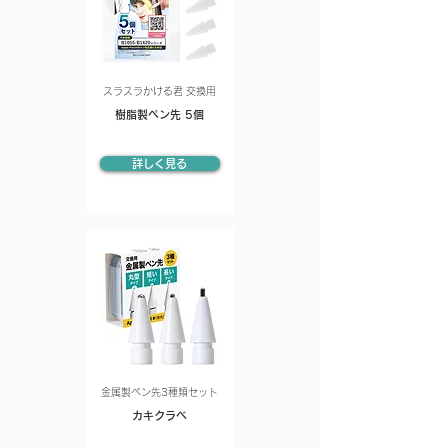
スラスラかける君 交換用
樹脂製ペン先 5個
詳しく見る
金属製ペン先3種類セット
カキクラベ