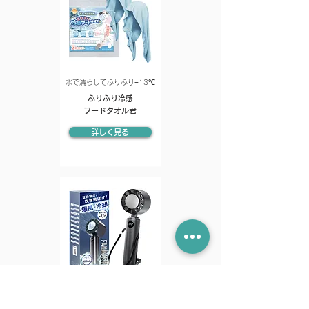
水で濡らしてふりふり−13℃
ふりふり冷感
フードタオル君
詳しく見る
爆風ハンディファン
FanRush